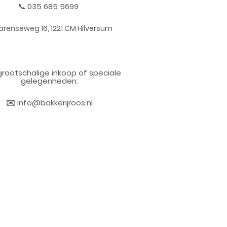
📞
035 685 5699
arenseweg 16, 1221 CM Hilversum
grootschalige inkoop of speciale
gelegenheden:
✉️
info@bakkerijroos.nl