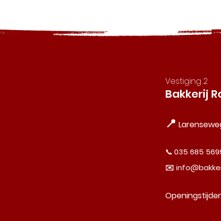
Vestiging 2
Bakkerij R
📍
Larenseweg
📞
035 685 569
✉️
info@bakkeri
Openingstijden