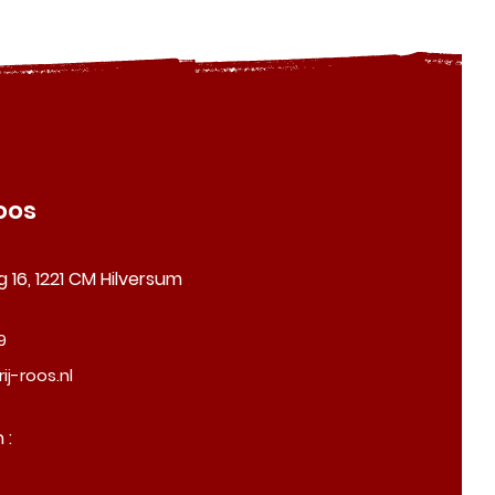
oos
 16, 1221 CM Hilversum
9
j-roos.nl
 :