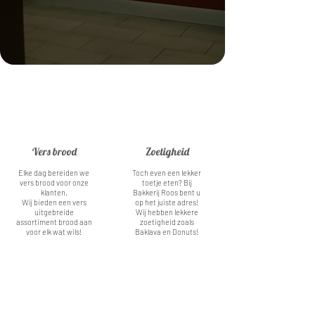
Vers brood
Zoetigheid
Elke dag bereiden we
Toch even een lekker
vers brood voor onze
toetje eten? Bij
klanten.
Bakkerij Roos bent u
Wij bieden een vers
op het juiste adres!
uitgebreide
Wij hebben lekkere
assortiment brood aan
zoetigheid zoals
voor elk wat wils!
Baklava en Donuts!