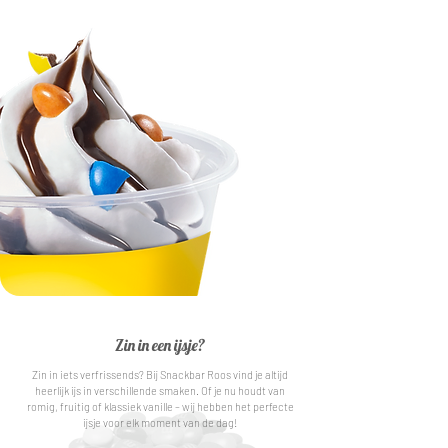
Zin in een ijsje?
Zin in iets verfrissends? Bij Snackbar Roos vind je altijd
heerlijk ijs in verschillende smaken. Of je nu houdt van
romig, fruitig of klassiek vanille – wij hebben het perfecte
ijsje voor elk moment van de dag!