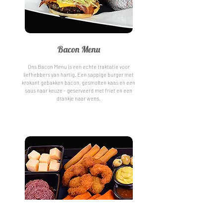
Bacon Menu
Ons Bacon Menu is een echte traktatie voor
liefhebbers van hartig. Een sappige burger met
krokant gebakken bacon, gesmolten kaas en een
saus naar keuze – geserveerd met friet en een
drankje naar wens.