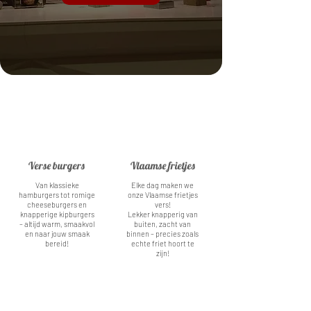
Verse burgers
Vlaamse frietjes
Van klassieke
Elke dag maken we
hamburgers tot romige
onze Vlaamse frietjes
cheeseburgers en
vers!
knapperige kipburgers
Lekker knapperig van
– altijd warm, smaakvol
buiten, zacht van
en naar jouw smaak
binnen – precies zoals
bereid!
echte friet hoort te
zijn!