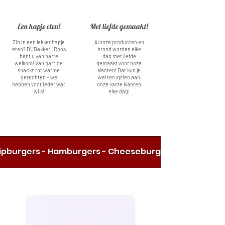
Een hapje eten!
Met liefde gemaakt!
Zin in een lekker hapje
Al onze producten en
eten? Bij Bakkerij Roos
brood worden elke
bent u van harte
dag met liefde
welkom! Van hartige
gemaakt voor onze
snacks tot warme
klanten! Dat kun je
gerechten – we
wel terugzien aan
hebben voor ieder wat
onze vaste klanten
wils!
elke dag!
- Kipburgers - Hamburgers - Cheeseburgers - Milkshake