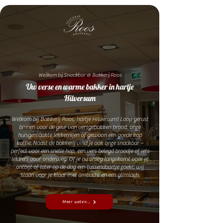
Welkom bij Snackbar & Bakkerij Roos
Uw verse en warme bakker in hartje
Hilversum
Welkom bij Bakkerij Roos, hartje Hilversum! Loop gerust
binnen voor de geur van versgebakken brood, onze
huisgemaakte lekkernijen of gewoon een goede kop
koffie. Naast de bakkerij vind je ook onze snackbar –
perfect voor een snelle hap, een vers belegd broodje of iets
lekkers voor onderweg. Of je nu vroeg langskomt voor je
ontbijt of later op de dag een tussendoortje zoekt: wij
staan voor je klaar met ambacht en een glimlach.
Meer weten...