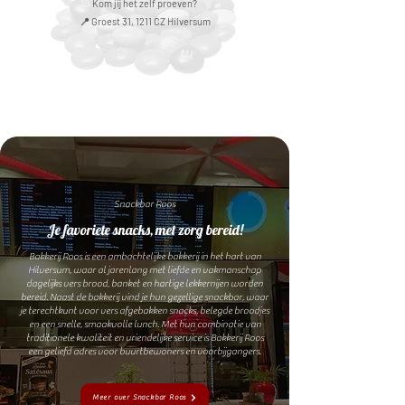
Kom jij het zelf proeven?
📍 Groest 31, 1211 CZ Hilversum
Snackbar Roos
Je favoriete snacks, met zorg bereid!
Bakkerij Roos is een ambachtelijke bakkerij in het hart van
Hilversum, waar al jarenlang met liefde en vakmanschap
dagelijks vers brood, banket en hartige lekkernijen worden
bereid. Naast de bakkerij vind je hun gezellige snackbar, waar
je terechtkunt voor vers afgebakken snacks, belegde broodjes
en een snelle, smaakvolle lunch. Met hun combinatie van
traditionele kwaliteit en vriendelijke service is Bakkerij Roos
een geliefd adres voor buurtbewoners en voorbijgangers.
Meer over Snackbar Roos