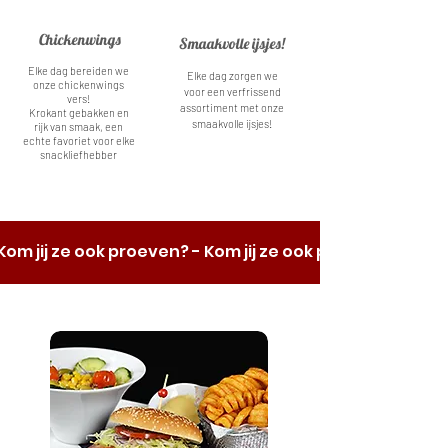
Chickenwings
Smaakvolle ijsjes!
Elke dag bereiden we
Elke dag zorgen we
onze chickenwings
voor een verfrissend
vers!
assortiment met onze
Krokant gebakken en
smaakvolle ijsjes!
rijk van smaak, een
echte favoriet voor elke
snackliefhebber
Kom jij ze ook proeven? - Kom jij ze ook proeven? - Kom