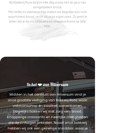
Bij Bakkerij Roos begint elke dag vroeg met de geur van
versgebakken brood.
Met liefde en vakmanschap maken we dagelijks een ruim
assortiment brood, recht uit onze eigen oven. Zo weet je
zeker dat je bij ons altijd vers en smaakvol brood op tafel
hebt.
In het ❤️ van Hilversum
Midden in het centrum van Hilversum vind je
onze grootste vestiging van Bakkerij Roos, waar
vakmanschap en kwaliteit samenkomen.
Dagelijks bakken wij met zorg vers brood,
knapperige croissants en heerlijke zoetigheden
die de zintuigen prikkelen. Naast onze bakkerij
hebben wij ook een gezellige snackbar, waar je