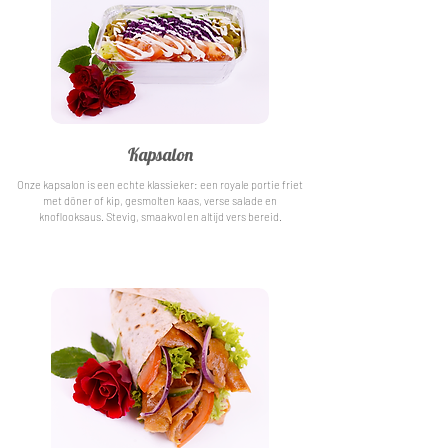
Kapsalon
Onze kapsalon is een echte klassieker: een royale portie friet
met döner of kip, gesmolten kaas, verse salade en
knoflooksaus. Stevig, smaakvol en altijd vers bereid.